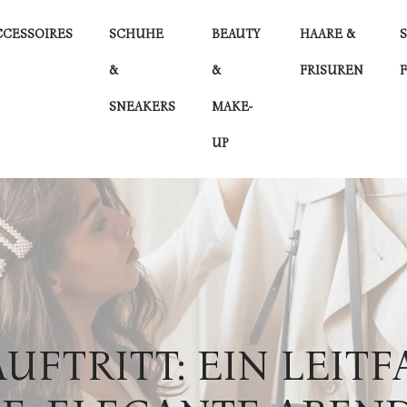
CESSOIRES
SCHUHE
BEAUTY
HAARE &
&
&
FRISUREN
SNEAKERS
MAKE-
UP
UFTRITT: EIN LEIT