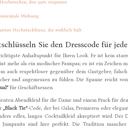
m Hochstecken, den 99% vergessen
ür maximale Wirkung
anten Hochsteckfrisur, die wirklich hält
ntschlüsseln Sie den Dresscode für je
ichtigste Anhaltspunkt für Ihren Look. Er ist kein sta
ist mehr als ein modischer Fauxpas; es ist ein Zeichen m
dem auch respektloser gegenüber dem Gastgeber, falsch 
 sicher und angemessen zu fühlen. Die Spanne reicht vo
ual“
für Geschäftsessen.
lenten Abendkleid für die Dame und einem Frack für den
er
„Black Tie“
-Code, der bei Galas, Premieren oder elega
ders edles, langes Cocktailkleid akzeptiert wird. Der
lle Jumpsuits sind hier perfekt. Die Tradition manche