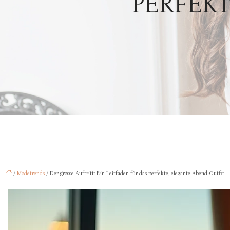
PERFEKT
/
Modetrends
/ Der grosse Auftritt: Ein Leitfaden für das perfekte, elegante Abend-Outfit