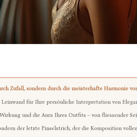
ch Zufall, sondern durch die meisterhafte Harmonie von 
e Leinwand für Ihre persönliche Interpretation von Elega
irkung und die Aura Ihres Outfits – von fliessender Sei
ndern der letzte Pinselstrich, der die Komposition vollen