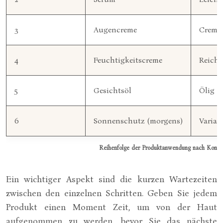
3
Augencreme
Cremig
4
Feuchtigkeitscreme
Reich
5
Gesichtsöl
Ölig
6
Sonnenschutz (morgens)
Variab
Reihenfolge der Produktanwendung nach Konsi
Ein wichtiger Aspekt sind die kurzen Wartezeiten
zwischen den einzelnen Schritten. Geben Sie jedem
Produkt einen Moment Zeit, um von der Haut
aufgenommen zu werden, bevor Sie das nächste